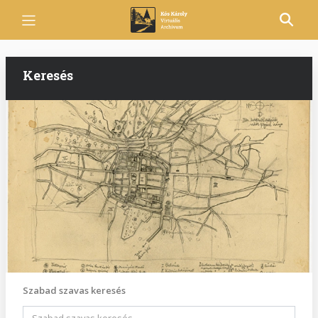
Ugrás
a
tartalomra
Keresés
Szabad szavas keresés