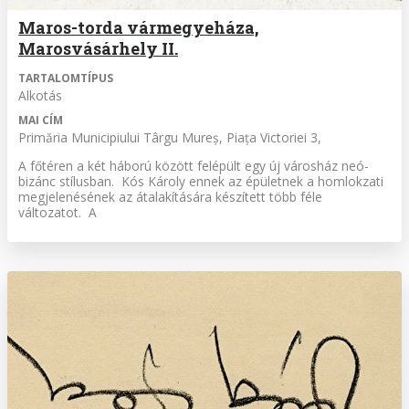
Maros-torda vármegyeháza,
Marosvásárhely II.
TARTALOMTÍPUS
Alkotás
MAI CÍM
Primăria Municipiului Târgu Mureș, Piața Victoriei 3,
A főtéren a két háború között felépült egy új városház neó-
bizánc stílusban. Kós Károly ennek az épületnek a homlokzati
megjelenésének az átalakítására készített több féle
változatot. A