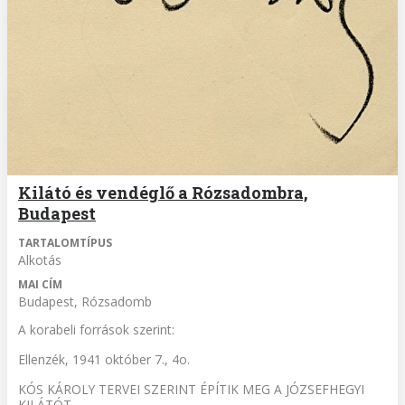
Kilátó és vendéglő a Rózsadombra,
Budapest
TARTALOMTÍPUS
Alkotás
MAI CÍM
Budapest, Rózsadomb
A korabeli források szerint:
Ellenzék, 1941 október 7., 4o.
KÓS KÁROLY TERVEI SZERINT ÉPÍTIK MEG A JÓZSEFHEGYI
KILÁTÓT.