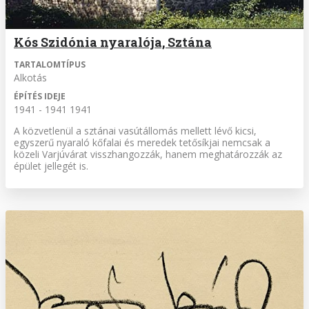
Kós Szidónia nyaralója, Sztána
TARTALOMTÍPUS
Alkotás
ÉPÍTÉS IDEJE
1941 - 1941 1941
A közvetlenül a sztánai vasútállomás mellett lévő kicsi,
egyszerű nyaraló kőfalai és meredek tetősíkjai nemcsak a
közeli Varjúvárat visszhangozzák, hanem meghatározzák az
épület jellegét is.