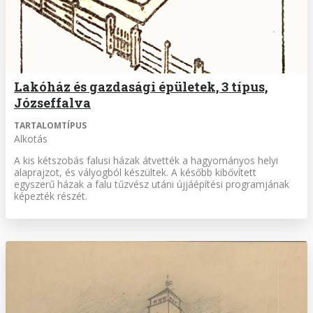
Lakóház és gazdasági épületek, 3 típus,
Józseffalva
TARTALOMTÍPUS
Alkotás
A kis kétszobás falusi házak átvették a hagyomá­nyos helyi
alaprajzot, és vályogból készültek. A később kibővített
egyszerű házak a falu tűzvész utá­ni újjáépítési programjának
képezték részét.