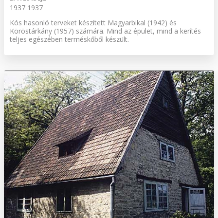
1937 1937
Kós hasonló terveket készített Magyarbikal (1942) és
Köröstárkány (1957) számára. Mind az épület, mind a kerítés
teljes egészében terméskőből készült.