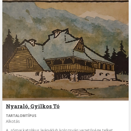
Nyaraló, Gyilkos Tó
TARTALOMTÍPUS
Alkotás
A római.katolikus leányklub kolozsvári vezetősége telket