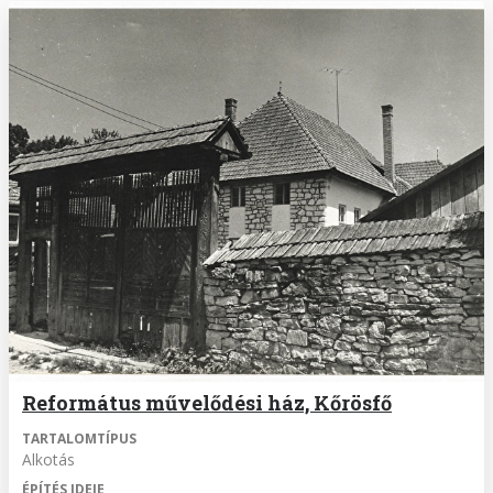
Református művelődési ház, Kőrösfő
TARTALOMTÍPUS
Alkotás
ÉPÍTÉS IDEJE