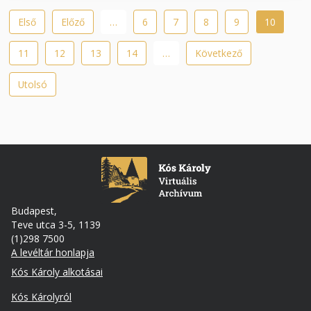
Oldalszámozás
Első
Első
Előző
Előző
…
Oldal
6
Oldal
7
Oldal
8
Oldal
9
Jelenlegi
10
oldal
oldal
oldal
Oldal
11
Oldal
12
Oldal
13
Oldal
14
…
Következő
Következő
oldal
Utolsó
Utolsó
oldal
Budapest,
Teve utca 3-5, 1139
(1)298 7500
A levéltár honlapja
Footer
Kós Károly alkotásai
Kós Károlyról