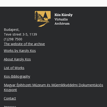
Budapest,
Teve street 3-5, 1139
(1)298 7500
The website of the archive
Footer
Works by Karoly Kos
About Karoly Kos
List of Works
Kos-Bibliography
Lábléc
Magyar Építészeti Múzeum és Műemlékvédelmi Dokumentációs
másodlagos
Központ
Contact
Impress