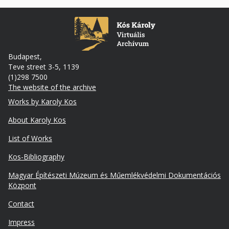
Budapest,
Teve street 3-5, 1139
(1)298 7500
The website of the archive
Footer
Works by Karoly Kos
About Karoly Kos
List of Works
Kos-Bibliography
Lábléc
Magyar Építészeti Múzeum és Műemlékvédelmi Dokumentációs
másodlagos
Központ
Contact
Impress