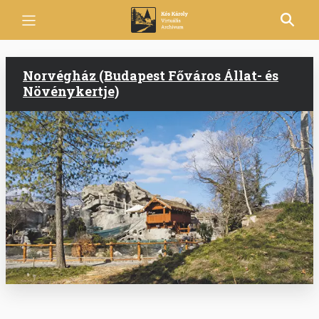
Ugrás
a
tartalomra
Norvégház (Budapest Főváros Állat- és
Növénykertje)