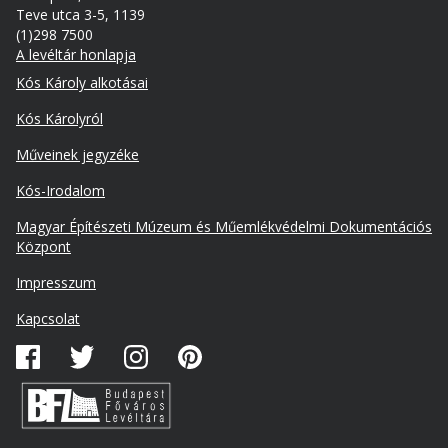
Teve utca 3-5, 1139
(1)298 7500
A levéltár honlapja
Footer
Kós Károly alkotásai
Kós Károlyról
Műveinek jegyzéke
Kós-Irodalom
Lábléc
Magyar Építészeti Múzeum és Műemlékvédelmi Dokumentációs
másodlagos
Központ
Impresszum
Kapcsolat
Közösségi
média