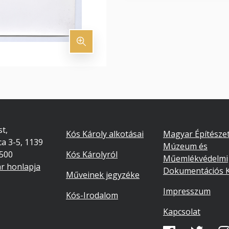
Footer
Lábléc
t,
Kós Károly alkotásai
Magyar Építészet
ca 3-5, 1139
másodlago
Múzeum és
7500
Kós Károlyról
Műemlékvédelmi
ár honlapja
Dokumentációs 
Műveinek jegyzéke
Impresszum
Kós-Irodalom
Kapcsolat