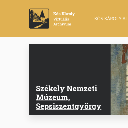
Ugrás
a
Main
tartalomra
KÓS KÁROLY A
navigation
Székely Nemzeti
Múzeum,
Sepsiszentgyörgy