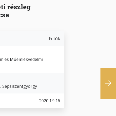
i részleg
csa
Fotók
um és Műemlékvédelmi
, Sepsiszentgyörgy
2020.1.9.16