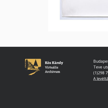
Budapes
Teve ut
(1)298 
A levélt