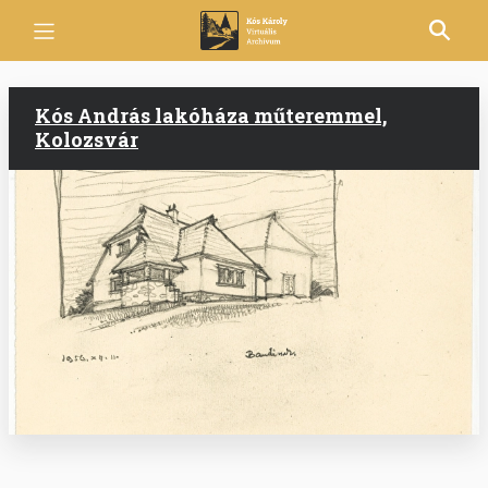
Ugrás
a
tartalomra
Kós András lakóháza műteremmel,
Kolozsvár