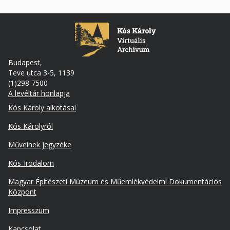
Budapest,
Teve utca 3-5, 1139
(1)298 7500
A levéltár honlapja
Footer
Kós Károly alkotásai
Kós Károlyról
Műveinek jegyzéke
Kós-Irodalom
Lábléc
Magyar Építészeti Múzeum és Műemlékvédelmi Dokumentációs
másodlagos
Központ
Impresszum
Kapcsolat