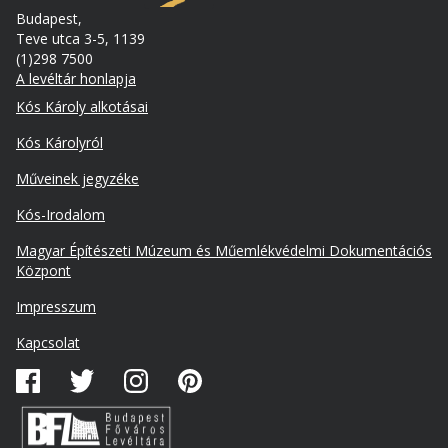
Budapest,
Teve utca 3-5, 1139
(1)298 7500
A levéltár honlapja
Footer
Kós Károly alkotásai
Kós Károlyról
Műveinek jegyzéke
Kós-Irodalom
Lábléc
Magyar Építészeti Múzeum és Műemlékvédelmi Dokumentációs
másodlagos
Központ
Impresszum
Kapcsolat
Közösségi
média