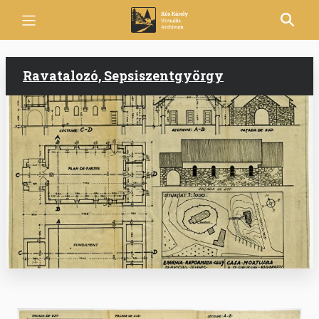
Ugrás
a
tartalomra
Ravatalozó, Sepsiszentgyörgy