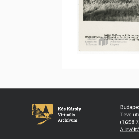
Budapes
Teve ut
(1)298 
A levélt