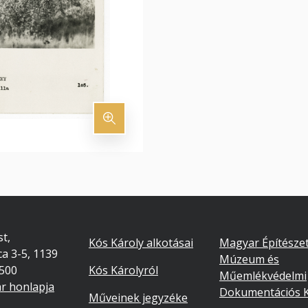
Footer
Lábléc
t,
Kós Károly alkotásai
Magyar Építészet
ca 3-5, 1139
másodlago
Múzeum és
7500
Kós Károlyról
Műemlékvédelmi
ár honlapja
Dokumentációs 
Műveinek jegyzéke