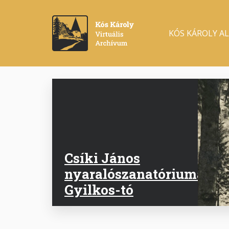
Ugrás
a
Main
tartalomra
KÓS KÁROLY A
navigation
Csíki János
nyaralószanatóriuma,
Gyilkos-tó