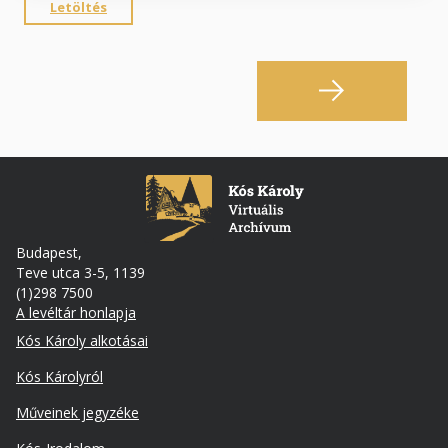
Letöltés
Budapest,
Teve utca 3-5, 1139
(1)298 7500
A levéltár honlapja
Footer
Kós Károly alkotásai
Kós Károlyról
Műveinek jegyzéke