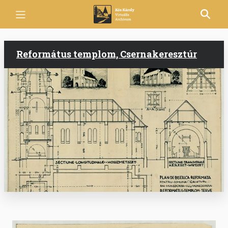
Ugrás
a
tartalomra
Református templom, Csernakeresztúr