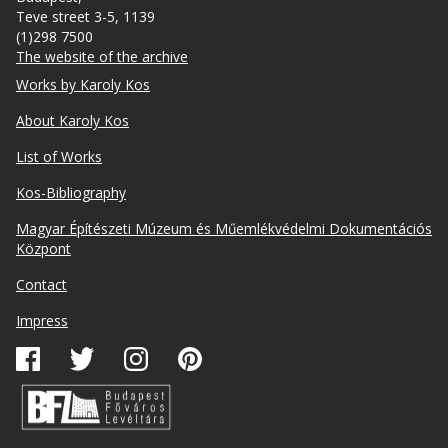
Teve street 3-5, 1139
(1)298 7500
The website of the archive
Footer
Works by Karoly Kos
About Karoly Kos
List of Works
Kos-Bibliography
Lábléc
Magyar Építészeti Múzeum és Műemlékvédelmi Dokumentációs
másodlagos
Központ
Contact
Impress
Közösségi
média