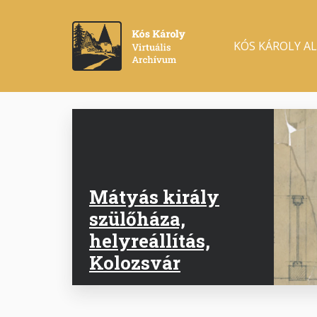
Ugrás
a
Main
tartalomra
KÓS KÁROLY A
navigation
Mátyás király
szülőháza,
helyreállítás,
Kolozsvár