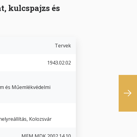
t, kulcspajzs és
Tervek
1943.02.02
um és Műemlékvédelmi
elyreállítás, Kolozsvár
MEM MDK 2002.14.10