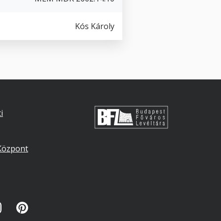
Kós Károly
i
s
Központ