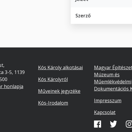
Szerző
Footer
Lábléc
t,
Kós Károly alkotásai
Magyar Építészet
ca 3-5, 1139
másodlago
Múzeum és
7500
Kós Károlyról
Műemlékvédelmi
ár honlapja
Dokumentációs 
Műveinek jegyzéke
Impresszum
Kós-Irodalom
Kapcsolat
Közösségi
média