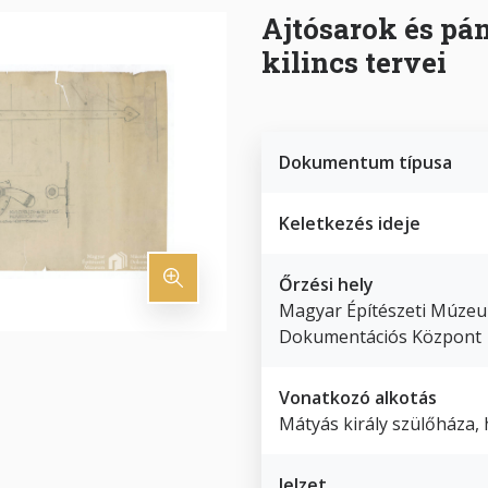
Ajtósarok és pán
kilincs tervei
Dokumentum típusa
Keletkezés ideje
Őrzési hely
Magyar Építészeti Múze
Dokumentációs Központ
Vonatkozó alkotás
Mátyás király szülőháza, h
Jelzet