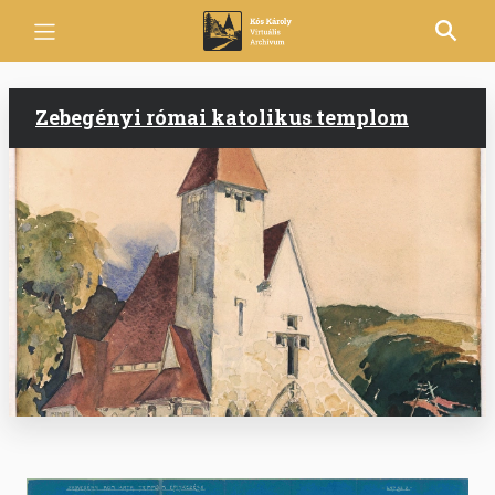
Ugrás
a
tartalomra
Zebegényi római katolikus templom