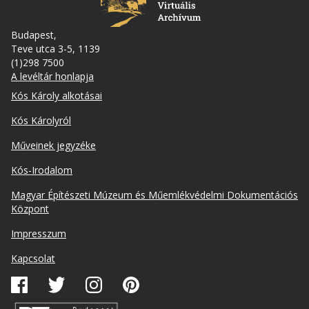
Budapest,
Teve utca 3-5, 1139
(1)298 7500
A levéltár honlapja
Footer
Kós Károly alkotásai
Kós Károlyról
Műveinek jegyzéke
Kós-Irodalom
Lábléc
Magyar Építészeti Múzeum és Műemlékvédelmi Dokumentációs
másodlagos
Központ
Impresszum
Kapcsolat
Közösségi
média