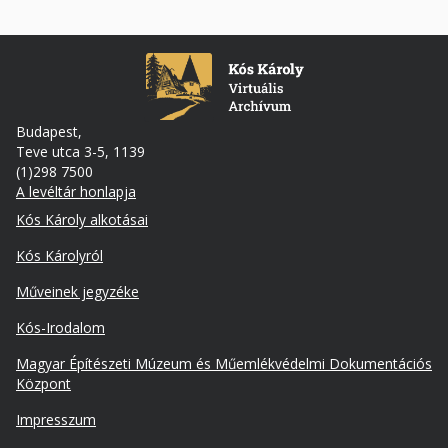
Budapest,
Teve utca 3-5, 1139
(1)298 7500
A levéltár honlapja
Footer
Kós Károly alkotásai
Kós Károlyról
Műveinek jegyzéke
Kós-Irodalom
Lábléc
Magyar Építészeti Múzeum és Műemlékvédelmi Dokumentációs
másodlagos
Központ
Impresszum