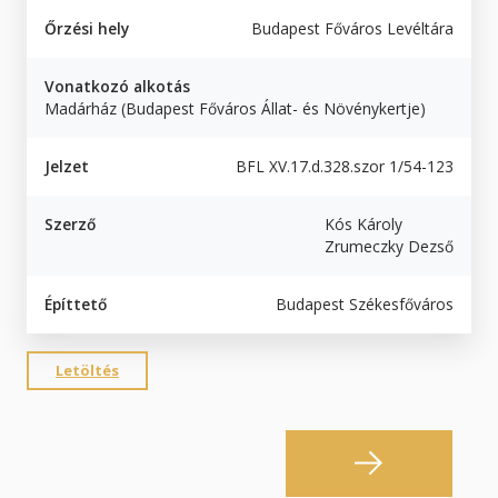
Őrzési hely
Budapest Főváros Levéltára
Vonatkozó alkotás
Madárház (Budapest Főváros Állat- és Növénykertje)
Jelzet
BFL XV.17.d.328.szor 1/54-123
Szerző
Kós Károly
Zrumeczky Dezső
Építtető
Budapest Székesfőváros
Letöltés