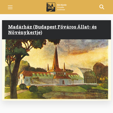
Ugrás
a
tartalomra
Madárház (Budapest Főváros Állat- és
Növénykertje)