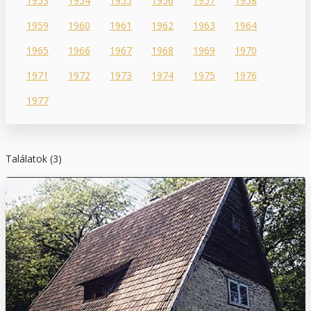
1953
1954
1955
1956
1957
1958
1959
1960
1961
1962
1963
1964
1965
1966
1967
1968
1969
1970
1971
1972
1973
1974
1975
1976
1977
Találatok (3)