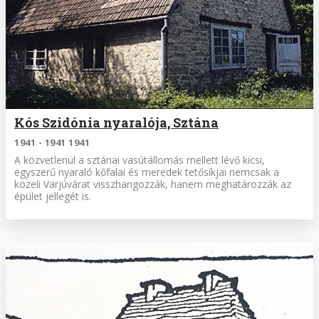
Kós Szidónia nyaralója, Sztána
1941 - 1941 1941
A közvetlenül a sztánai vasútállomás mellett lévő kicsi,
egyszerű nyaraló kőfalai és meredek tetősíkjai nemcsak a
közeli Varjúvárat visszhangozzák, hanem meghatározzák az
épület jellegét is.