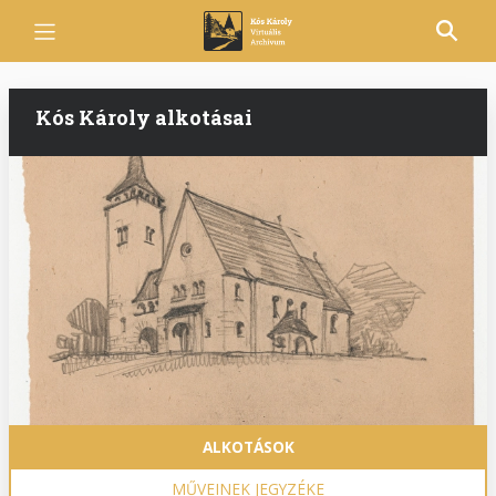
Ugrás
a
tartalomra
Kós Károly alkotásai
Fő
ALKOTÁSOK
navigáció
MŰVEINEK JEGYZÉKE