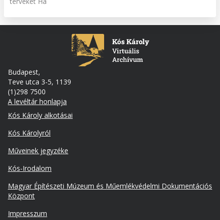
terveket Ha
Budapest,
Teve utca 3-5, 1139
(1)298 7500
A levéltár honlapja
Footer
Kós Károly alkotásai
Kós Károlyról
Műveinek jegyzéke
Kós-Irodalom
Lábléc
Magyar Építészeti Múzeum és Műemlékvédelmi Dokumentációs
másodlagos
Központ
Impresszum