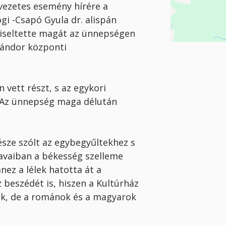
vezetes esemény hírére a
gi -Csapó Gyula dr. alispán
viseltette magát az ünnepségen
Sándor központi
n vett részt, s az egykori
t. Az ünnepség maga délután
észe szólt az egybegyűltekhez s
avai­ban a békesség szelleme
ez a lélek ha­totta át a
z beszédét is, hiszen a Kultúrház
ek, de a románok és a magyarok