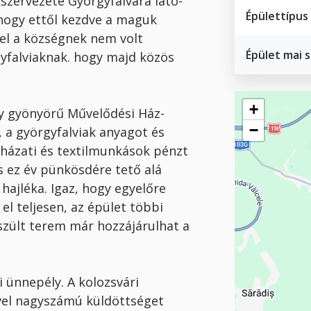
kszervezete Györgyfalvára láto­
Épülettípus
hogy ettől kezdve a maguk
vel a köz­ségnek nem volt
Épület mai 
gyfalviaknak. hogy majd közös
Geofield
+
ly gyönyörű Művelődési Ház-
−
, a györgyfalviak anyagot és
ruházati és textilmunkások pénzt
s ez év pünkösdére tető alá
 hajléka. Igaz, hogy egyelőre
el teljesen, az épület többi
szült terem már hozzájárulhat a
 ünnepély. A kolozsvári
vel nagyszámú küldöttséget