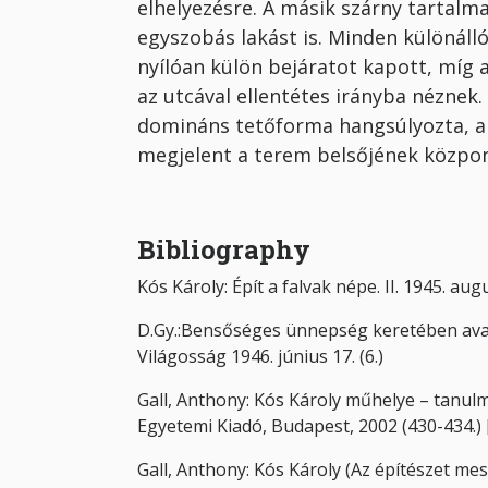
elhelyezésre. A másik szárny tartalma
egyszobás lakást is. Minden különálló
nyílóan külön bejáratot kapott, míg 
az utcával ellentétes irányba néznek
domináns tetőforma hangsúlyozta, am
megjelent a terem belsőjének közpon
Bibliography
Kós Károly: Épít a falvak népe. II. 1945. augu
D.Gy.:Bensőséges ünnepség keretében avat
Világosság 1946. június 17. (6.)
Gall, Anthony: Kós Károly műhelye – tanu
Egyetemi Kiadó, Budapest, 2002 (430-434.) 
Gall, Anthony: Kós Károly (Az építészet mest