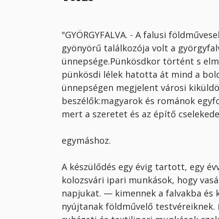
"GYÖRGYFALVA. - A falusi föld­művese
gyönyörű találkozója volt a györgyfal
ünnepsége.Pünkösdkor történt s elm
pünkösdi lélek hatotta át mind a bol
ünnepségen megjelent városi kiküldö
beszélők:magyarok és románok egyf
mert a szeretet és az építő cselekede
egymáshoz.
A készülődés egy évig tartott, egy évv
kolozsvári ipari munkások, hogy vas
napjukat. — ki­mennek a falvakba és 
nyújtanak földművelő ­testvéreiknek. í