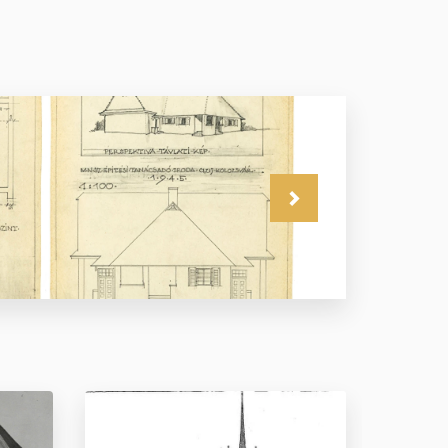
Következő
Főhomlokzat és
perspektíva