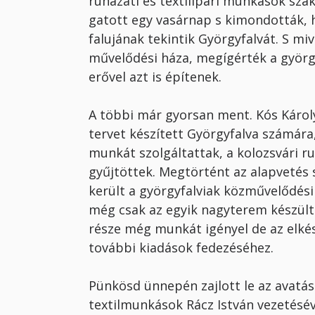
ruházati és textilipari munká­sok sza
gatott egy vasárnap s kimondották, 
falujának tekintik Györgyfalvát. S mi
művelődési háza, meg­ígérték a györ
erővel azt is építenek.
A többi már gyorsan ment. Kós Ká­ro
tervet készített Györgyfalva számára
munkát szol­gáltattak, a kolozsvári 
gyűjtöttek. Megtörtént az alapvetés 
került a györgyfalviak közmű­velődési
még csak az egyik nagyterem készült 
része még munkát igényel de az elké
további kiadások fedezéséhez.
Pünkösd ünnepén zajlott le az avatási
textilmunkások Rácz István vezetésé