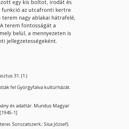
zott egy kis boltot, irodát és
 funkció az utcafronti kertre
a terem nagy ablakai hátrafelé,
. A terem fontosságát a
ely belül, a mennyezeten is
ti jellegzetességeként.
sztus 31. (1.)
ták fel Györgyfalva kultúrházát.
lmány és adattár. Mundus Magyar
[1945-1]
erei. Sorozatszerk.: Sisa József).