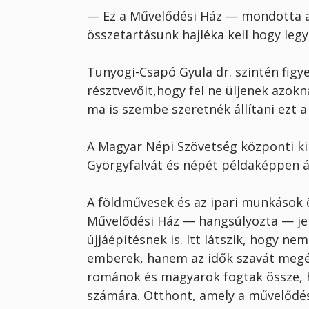
— Ez a Művelődési Ház — mondotta a 
összetar­tásunk hajléka kell hogy legy
Tunyogi-Csapó Gyula dr. szintén fi­g
résztvevőit,hogy fel ne üljenek azokn
ma is szembe sze­retnék állítani ezt a
A Magyar Népi Szövetség központi ki
Györgyfal­vát és népét példaképpen áll
A földművesek és az ipari munká­sok 
Művelődési Ház — hangsúlyozta — je
újjáépí­tésnek is. Itt látszik, hogy ne
emberek, ha­nem az idők szavát megé
románok és ma­gyarok fogtak össze,
számára. Otthont, amely a művelődés