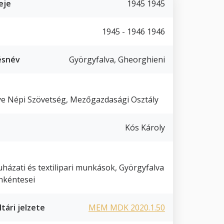
eje
1945 1945
1945 - 1946 1946
ésnév
Györgyfalva, Gheorghieni
e Népi Szövetség, Mezőgazdasági Osztály
Kós Károly
uházati és textilipari munkások, Györgyfalva
nkéntesei
tári jelzete
MEM MDK 2020.1.50