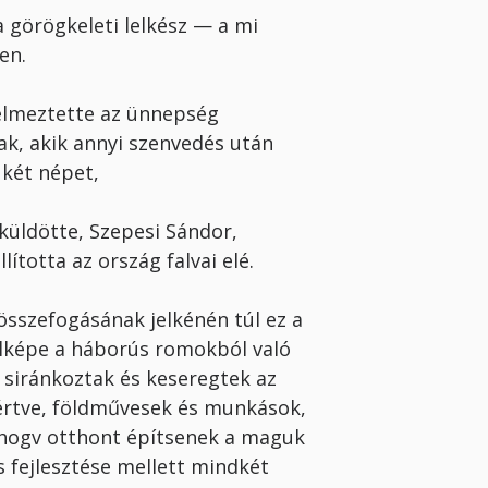
görögkeleti lelkész — a mi
en.
yelmeztette az ünnepség
ak, akik annyi szenvedés után
 két népet,
küldötte, Szepesi Sándor,
ította az ország falvai elé.
összefogásának jelkénén túl ez a
l­képe a háborús romokból való
m sirán­koztak és keseregtek az
rtve, földmű­vesek és munkások,
 hogv otthont építsenek a maguk
 fejlesztése mellett mindkét