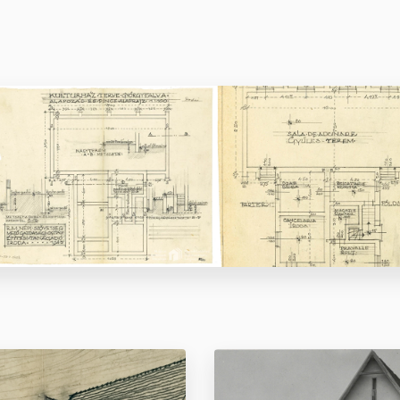
Alapozás és pince
alaprajz
Földszint alaprajz