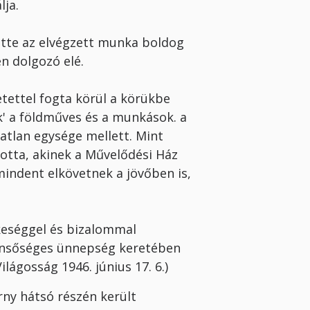
lja.
dötte az elvégzett munka boldog
n dolgozó elé.
tettel fogta körül a körükbe
k' a földmű­ves és a munkások. a
atlan egysége mel­lett. Mint
otta, akinek a Művelődési Ház
indent elkövetnek a jövőben is,
keséggel és bizalommal
:Bensőséges ünnepség keretében
ilágosság 1946. június 17. 6.)
rny hátsó részén került