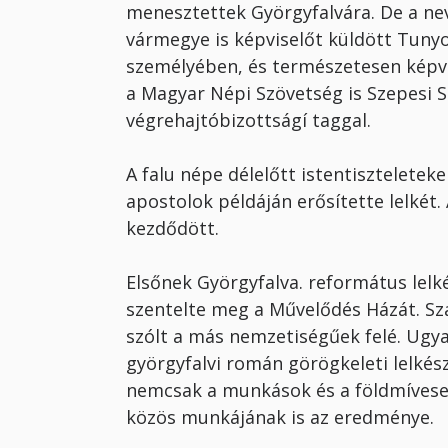
menesztettek Györgyfalvá­ra. De a ne
vármegye is képviselőt küldött Tunyo
szemé­lyében, és természetesen kép
a Magyar Népi Szövetség is Szepesi 
végrehajtóbizottságí taggal.
A falu népe délelőtt istentiszteleteke
apostolok pél­dáján erősítette lelké
kezdődött.
Elsőnek Györgyfalva. református lel­k
szen­telte meg a Művelődés Házát. Sz
szólt a más nemzetiségűek felé. Ugyan
györgyfalvi román görögke­leti lelkés
nemcsak a munkások és a földmí­ves
közös munkájának is az eredménye.