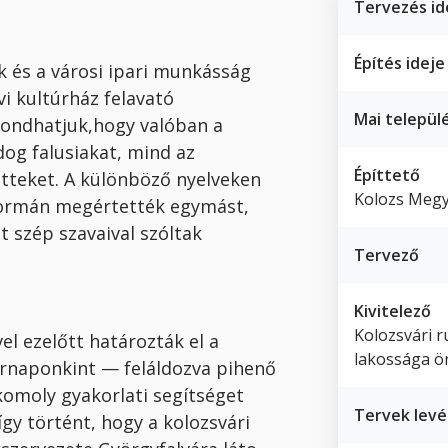
Tervezés id
Építés ideje
k és a városi ipari munkásság
vi kultúrház felavató
Mai települ
ondhatjuk,hogy valóban a
dog falusiakat, mind az
Építtető
t­teket. A különböző nyelveken
Kolozs Megy
ormán meg­értették egymást,
t szép szavaival szóltak
Tervező
Kivitelező
Kolozsvári r
el ezelőtt határozták el a
lakossága ö
árnaponkint — feláldozva pihenő
komoly gyakor­lati segítséget
Tervek levél
gy történt, hogy a ko­lozsvári