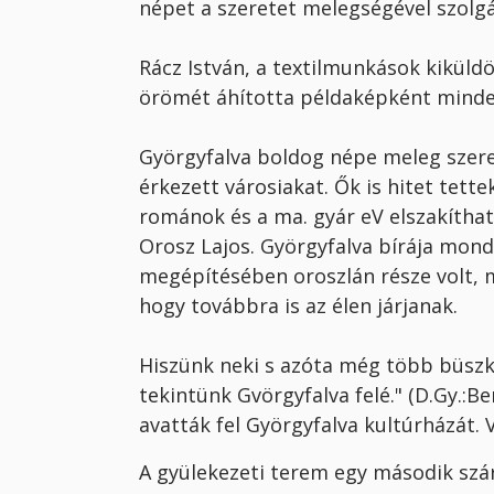
népet a szeretet melegségével szolgá
Rácz István, a textilmunkások kikül­
örömét áhította példaképként minde
Györgyfalva boldog népe meleg sze­re
érkezett városiakat. Ők is hitet tette
románok és a ma. gyár eV elszakíthat
Orosz Lajos. Györgyfalva bírája mond
megépítésében oroszlán része volt, m
hogy továbbra is az élen járjanak.
Hiszünk neki s azóta még több büsz­
tekintünk Gvörgyfalva felé." (D.Gy.
avatták fel Györgyfalva kultúrházát. V
A gyülekezeti terem egy második szá