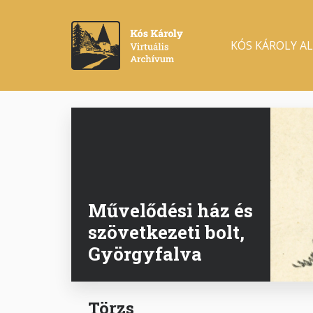
Ugrás
a
Main
tartalomra
KÓS KÁROLY A
navigation
Művelődési ház és
szövetkezeti bolt,
Györgyfalva
Törzs