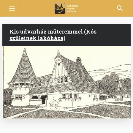
Ugrás
a
tartalomra
Kis udvarház műteremmel (Kós
szüleinek lakóháza)