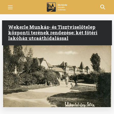
Ugrás
a
tartalomra
Wekerle Munkás- és Tisztviselőtelep
központi terének rendezése; két főtéri
lakóház utcaáthidalással