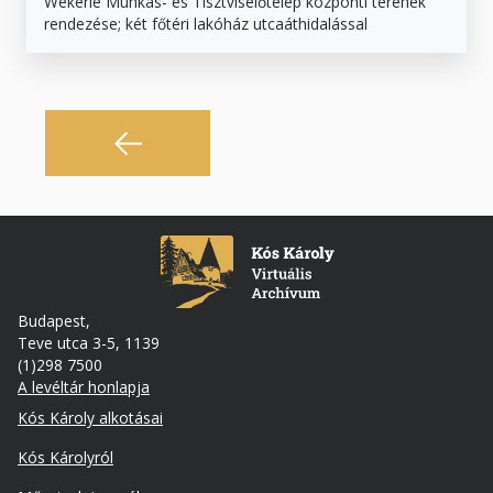
Wekerle Munkás- és Tisztviselőtelep központi terének
rendezése; két főtéri lakóház utcaáthidalással
Budapest,
Teve utca 3-5, 1139
(1)298 7500
A levéltár honlapja
Footer
Kós Károly alkotásai
Kós Károlyról