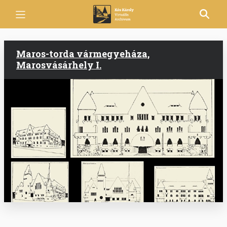
Ugrás
a
tartalomra
Maros-torda vármegyeháza,
Marosvásárhely I.