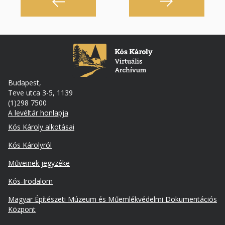
Budapest,
Teve utca 3-5, 1139
(1)298 7500
A levéltár honlapja
Footer
Kós Károly alkotásai
Kós Károlyról
Műveinek jegyzéke
Kós-Irodalom
Lábléc
Magyar Építészeti Múzeum és Műemlékvédelmi Dokumentációs
másodlagos
Központ