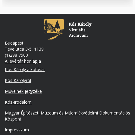
Budapest,
Teve utca 3-5, 1139
(1)298 7500
A levéltár honlapja
Footer
Kós Károly alkotásai
Kós Károlyról
Műveinek jegyzéke
Kós-Irodalom
Lábléc
Magyar Építészeti Múzeum és Műemlékvédelmi Dokumentációs
másodlagos
Központ
Impresszum