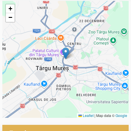
Geofield
+
−
Leaflet
|
Map data ©
Google