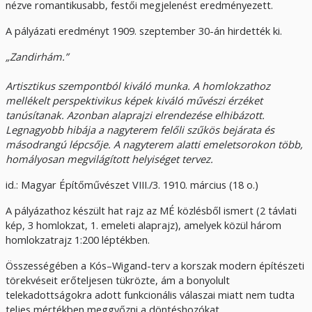
nézve romantikusabb, festői megjelenést eredményezett.
A pályázati eredményt 1909. szeptember 30-án hirdették ki.
„Zandirhám.”
Artisztikus szempontból kiváló munka. A homlokzathoz
mellékelt perspektivikus képek kiváló művészi érzéket
tanúsítanak. Azonban alaprajzi elrendezése elhibázott.
Legnagyobb hibája a nagyterem felőli szűkös bejárata és
másodrangú lépcsője. A nagyterem alatti emeletsorokon több,
homályosan megvilágított helyiséget tervez.
id.: Magyar Építőművészet VIII./3. 1910. március (18 o.)
A pályázathoz készült hat rajz az MÉ közlésből ismert (2 távlati
kép, 3 homlokzat, 1. emeleti alaprajz), amelyek közül három
homlokzatrajz 1:200 léptékben.
Összességében a Kós–Wigand-terv a korszak modern építészeti
törekvéseit erőteljesen tükrözte, ám a bonyolult
telekadottságokra adott funkcionális válaszai miatt nem tudta
teljes mértékben meggyőzni a döntéshozókat.