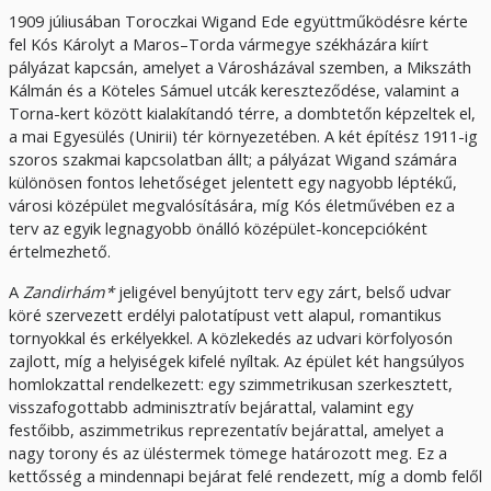
1909 júliusában Toroczkai Wigand Ede együttműködésre kérte
fel Kós Károlyt a Maros–Torda vármegye székházára kiírt
pályázat kapcsán, amelyet a Városházával szemben, a Mikszáth
Kálmán és a Köteles Sámuel utcák kereszteződése, valamint a
Torna-kert között kialakítandó térre, a dombtetőn képzeltek el,
a mai Egyesülés (Unirii) tér környezetében. A két építész 1911-ig
szoros szakmai kapcsolatban állt; a pályázat Wigand számára
különösen fontos lehetőséget jelentett egy nagyobb léptékű,
városi középület megvalósítására, míg Kós életművében ez a
terv az egyik legnagyobb önálló középület-koncepcióként
értelmezhető.
A
Zandirhám*
jeligével benyújtott terv egy zárt, belső udvar
köré szervezett erdélyi palotatípust vett alapul, romantikus
tornyokkal és erkélyekkel. A közlekedés az udvari körfolyosón
zajlott, míg a helyiségek kifelé nyíltak. Az épület két hangsúlyos
homlokzattal rendelkezett: egy szimmetrikusan szerkesztett,
visszafogottabb adminisztratív bejárattal, valamint egy
festőibb, aszimmetrikus reprezentatív bejárattal, amelyet a
nagy torony és az üléstermek tömege határozott meg. Ez a
kettősség a mindennapi bejárat felé rendezett, míg a domb felől