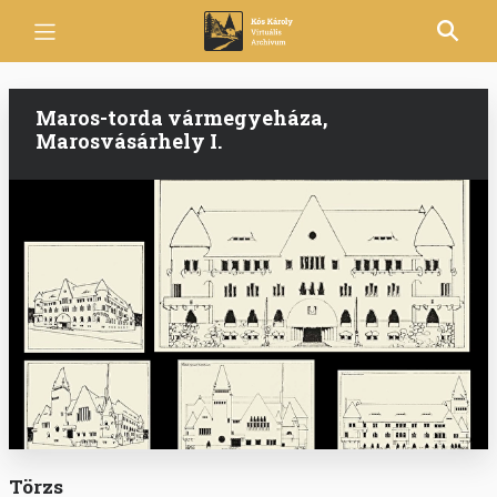
Ugrás
a
tartalomra
Maros-torda vármegyeháza,
Marosvásárhely I.
Törzs