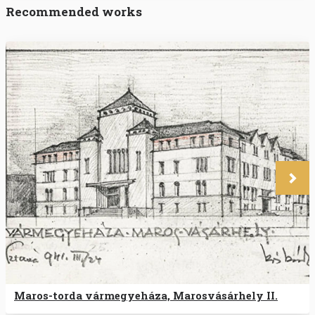
Recommended works
Köve
Maros-torda vármegyeháza, Marosvásárhely II.