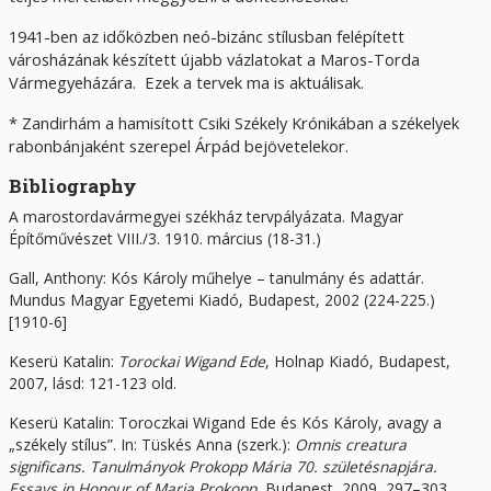
1941-ben az időközben neó-bizánc stílusban felépített
városházának készített újabb vázlatokat a Maros-Torda
Vármegyeházára. Ezek a tervek ma is aktuálisak.
* Zandirhám a hamisított Csiki Székely Krónikában a székelyek
rabonbánjaként szerepel Árpád bejövetelekor.
Bibliography
A marostordavármegyei székház tervpályázata. Magyar
Építőművészet VIII./3. 1910. március (18-31.)
Gall, Anthony: Kós Károly műhelye – tanulmány és adattár.
Mundus Magyar Egyetemi Kiadó, Budapest, 2002 (224-225.)
[1910-6]
Keserü Katalin:
Torockai Wigand Ede
, Holnap Kiadó, Budapest,
2007, lásd: 121-123 old.
Keserü Katalin: Toroczkai Wigand Ede és Kós Károly, avagy a
„székely stílus”. In: Tüskés Anna (szerk.):
Omnis creatura
significans. Tanulmányok Prokopp Mária 70. születésnapjára.
Essays in Honour of Maria Prokopp.
Budapest, 2009, 297–303.