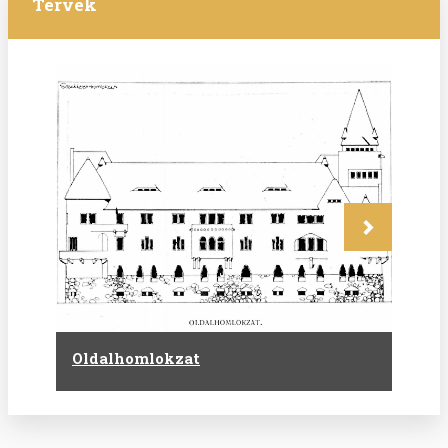
Tervek
Következő
Oldalhomlokzat