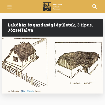
Ugrás
a
tartalomra
Lakóház és gazdasági épületek, 3 típus,
Józseffalva