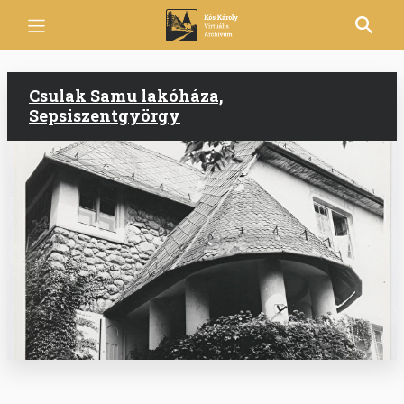
Ugrás
a
tartalomra
Csulak Samu lakóháza,
Sepsiszentgyörgy