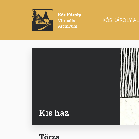
Ugrás
a
Main
tartalomra
KÓS KÁROLY A
navigation
Kis ház
Törzs