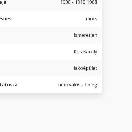
eje
1908 - 1910 1908
ésnév
nincs
ismeretlen
Kós Károly
lakóépület
státusza
nem valósult meg