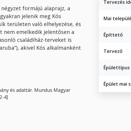
Tervezés id
A négyzet formájú alaprajz, a
l gyakran jelenik meg Kós
Mai települ
ík területen való elhelyezése, és
int nem emelkedik jelentősen a
Építtető
asonló családiház-terveket is
aruba”), akivel Kós alkalmanként
Tervező
Épülettípus
Épület mai 
lmány és adattár. Mundus Magyar
2-4]