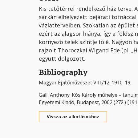
Kis tetőtérrel rendelkező ház terve. 
sarkán elhelyezett bejárati tornácca
vázlatterveiben. Szokatlan az épület s
ezért az alagsor hiánya, így a földsz
környező telek szintje fölé. Nagyon h
rajzolt Thoroczkai Wigand Ede (pl. „H
együtt dolgozott.
Bibliography
Magyar Építőművészet VIII./12. 1910. 19.
Gall, Anthony: Kós Károly műhelye – tanu
Egyetemi Kiadó, Budapest, 2002 (272.) [191
Vissza az alkotásokhoz