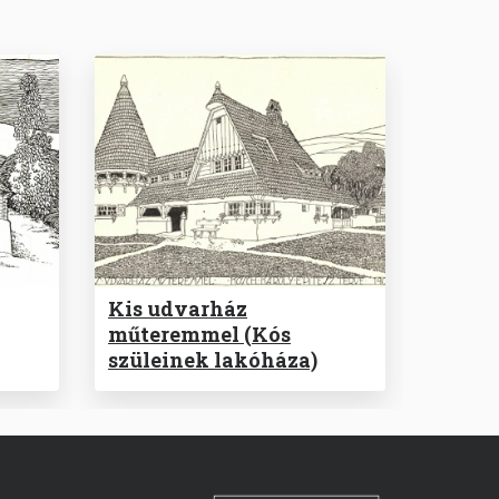
Kis udvarház
műteremmel (Kós
szüleinek lakóháza)