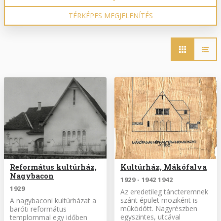
TÉRKÉPES MEGJELENÍTÉS
Fő
navigáció
Református kultúrház,
Kultúrház, Mákófalva
Nagybacon
1929 - 1942 1942
1929
Az eredetileg táncteremnek
szánt épület moziként is
A nagybaconi kultúrházat a
működött. Nagyrészben
baróti református
egyszintes, utcával
templommal egy időben