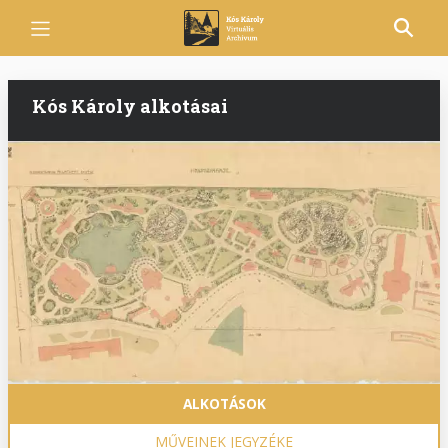
Ugrás
a
tartalomra
Kós Károly alkotásai
Fő
ALKOTÁSOK
navigáció
MŰVEINEK JEGYZÉKE