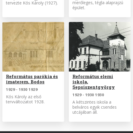
merőleges, tégla alaprajzú
tervezte Kós Károly (1927).
épület.
Református parókia és
Református elemi
imaterem, Bodos
iskola,
Sepsiszentgyörgy
1929 - 1930 1929
1929 - 1930 1930
Kós Károly az első
tervváltozatot 1928.
A kétszintes iskola a
belváros egyik csendes
utcájában áll.