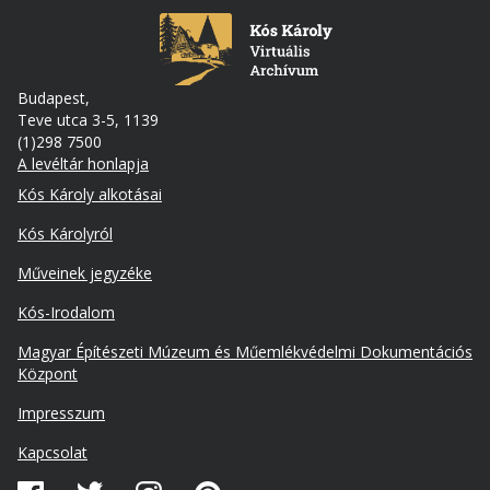
Budapest,
Teve utca 3-5, 1139
(1)298 7500
A levéltár honlapja
Footer
Kós Károly alkotásai
Kós Károlyról
Műveinek jegyzéke
Kós-Irodalom
Lábléc
Magyar Építészeti Múzeum és Műemlékvédelmi Dokumentációs
másodlagos
Központ
Impresszum
Kapcsolat
Közösségi