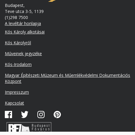
Budapest,
Teve utca 3-5, 1139
(1)298 7500
A levéltár honlapja
Footer
Kós Károly alkotásai
Kós Károlyról
Műveinek jegyzéke
Kós-Irodalom
Lábléc
Magyar Építészeti Múzeum és Műemlékvédelmi Dokumentációs
másodlagos
Központ
Impresszum
Kapcsolat
Közösségi
média