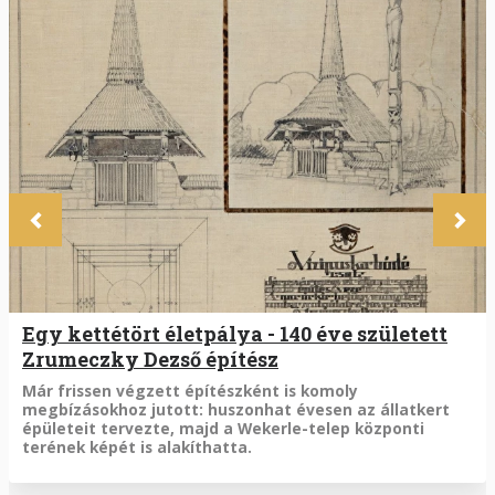
Előző
Köve
Egy kettétört életpálya - 140 éve született
Zrumeczky Dezső építész
Tartalom
Már frissen végzett építészként is komoly
megbízásokhoz jutott: huszonhat évesen az állatkert
épületeit tervezte, majd a Wekerle-telep központi
terének képét is alakíthatta.