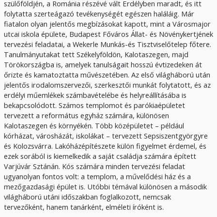
szülőföldjén, a Románia részévé vált Erdélyben maradt, és itt
folytatta szerteágazó tevékenységét egészen haláláig. Már
fiatalon olyan jelentős megbízásokat kapott, mint a Városmajor
utcai iskola épülete, Budapest Főváros Állat- és Növénykertjének
tervezési feladatai, a Wekerle Munkás-és Tisztviselőtelep főtere.
Tanulmányutakat tett Székelyföldön, Kalotaszegen, majd
Törökországba is, amelyek tanulságait hosszú évtizedeken át
őrizte és kamatoztatta művészetében. Az első világháború után
jelentős irodalomszervezői, szerkesztői munkát folytatott, és az
erdélyi műemlékek számbavételébe és helyreállításába is
bekapcsolódott. Számos templomot és parókiaépületet
tervezett a református egyház számára, különösen
Kalotaszegen és környékén. Több középületet – például
kórházat, városházát, iskolákat – tervezett Sepsiszentgyörgyre
és Kolozsvárra. Lakóházépítészete külön figyelmet érdemel, és
ezek sorából is kiemelkedik a saját családja számára épített
Varjúvár Sztánán. Kós számára minden tervezési feladat
ugyanolyan fontos volt: a templom, a művelődési ház és a
mezőgazdasági épület is. Utóbbi témával különösen a második
világháború utáni időszakban foglalkozott, nemcsak
tervezőként, hanem tanárként, elméleti íróként is.