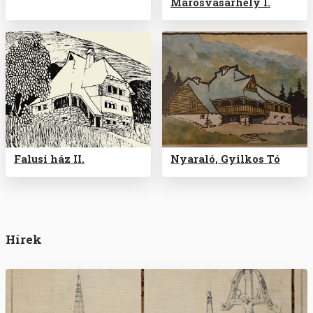
Marosvásárhely I.
Falusi ház II.
Nyaraló, Gyilkos Tó
Hírek
Kép