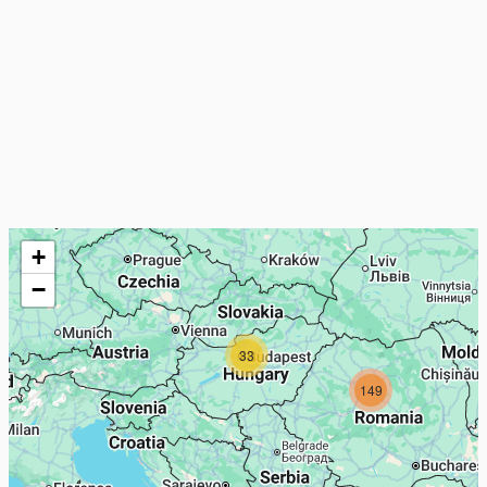
+
−
33
149