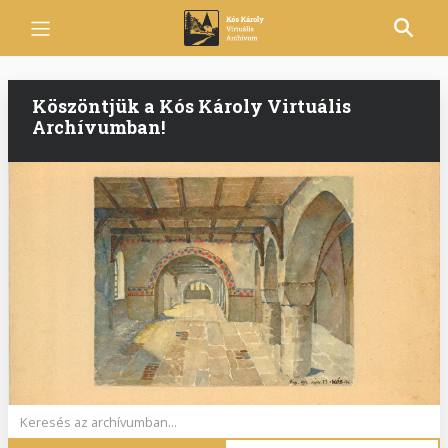
Ugrás
a
tartalomra
Köszöntjük a Kós Károly Virtuális
Archívumban!
Keywords