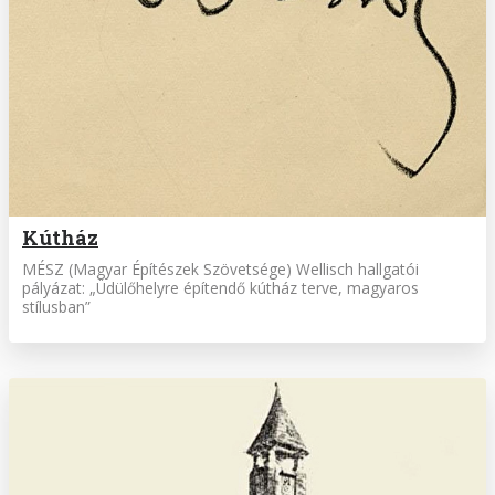
Kútház
MÉSZ (Magyar Építészek Szövetsége) Wellisch hallgatói
pályázat: „Üdülőhelyre épí­tendő kútház terve, magyaros
stílusban”