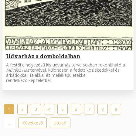
Udvarház a domboldalban
A festői elhelyezésű kis udvarház terve sokban rokonítható a
Művész Ház
tervével, különösen a fedett közlekedőkkel és
árkádokkal, falakkal és melléképületekkel
rendelkező képzeletbeli
Oldalszámozás
Jelenlegi
1
Oldal
2
Oldal
3
Oldal
4
Oldal
5
Oldal
6
Oldal
7
Oldal
8
Oldal
9
oldal
…
Következő
Következő
Utolsó
Utolsó
oldal
oldal