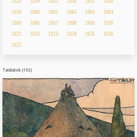
1953
1954
1955
1956
1957
1958
1959
1960
1961
1962
1963
1964
1965
1966
1967
1968
1969
1970
1971
1972
1973
1974
1975
1976
1977
Találatok (192)