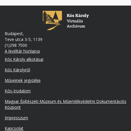
Budapest,
Teve utca 3-5, 1139
(1)298 7500
A levéltár honlapja
Footer
Kós Károly alkotásai
Kós Károlyról
Műveinek jegyzéke
Kós-Irodalom
Lábléc
Magyar Építészeti Múzeum és Műemlékvédelmi Dokumentációs
másodlagos
Központ
Impresszum
Kapcsolat