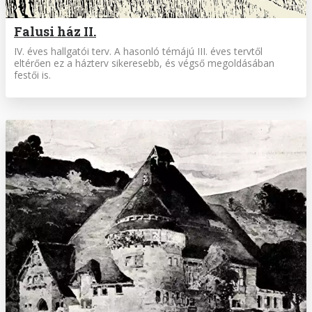
Falusi ház II.
IV. éves hallgatói terv. A hasonló témájú III. éves tervtől
eltérően ez a házterv sikeresebb, és végső megoldásában
festői is.