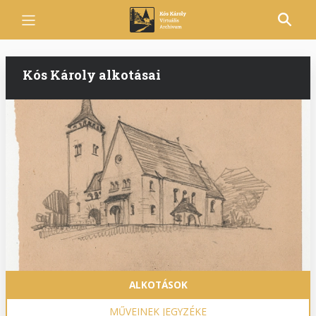
Ugrás
a
tartalomra
Kós Károly alkotásai
Fő
ALKOTÁSOK
navigáció
MŰVEINEK JEGYZÉKE