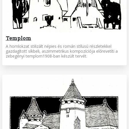
Templom
A homlokzat stilizált népies és román stílusú részletekkel
gazdagított síkbeli, aszimmetrikus kompozíciója előrevetíti a
zebegényi templom1908-ban készült tervét.