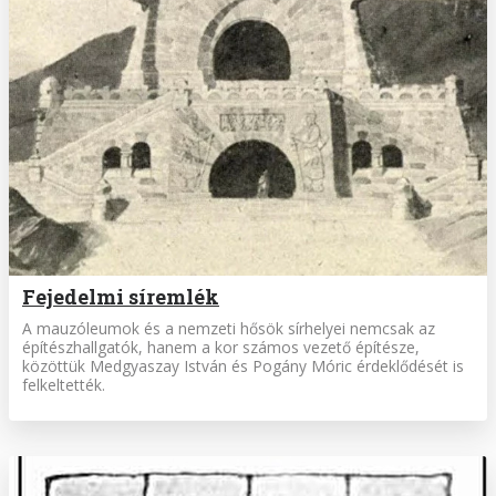
Fejedelmi síremlék
A mauzóleumok és a nemzeti hősök sírhelyei nemcsak az
építészhallgatók, hanem a kor számos vezető építésze,
közöttük Medgyaszay István és Pogány Móric érdeklődését is
felkeltették.