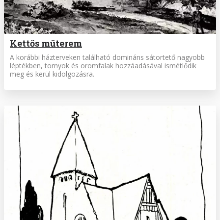
Kettős műterem
A korábbi házterveken található domináns sátortető nagyobb
léptékben, tornyok és oromfalak hozzáadásával ismétlődik
meg és kerül kidolgozásra.