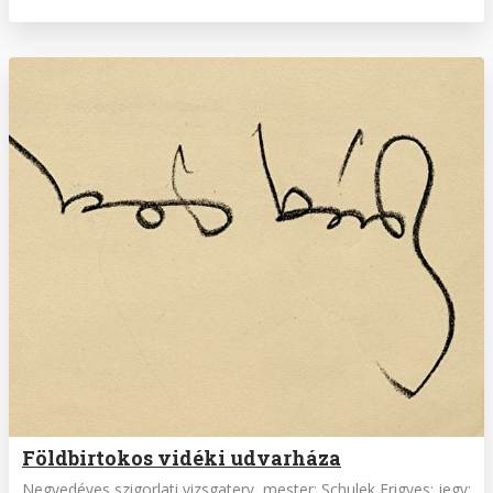
Földbirtokos vidéki udvarháza
Negyedéves szigorlati vizsgaterv, mester: Schulek Frigyes; jegy: