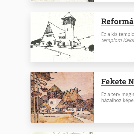
Reformá
Ez a kis temp
templom Kalo
Fekete 
Ez a terv megl
házaihoz képes