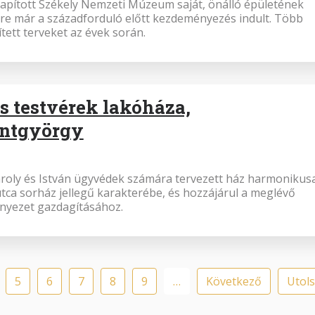
apított Székely Nemzeti Múzeum saját, önálló épületének
e már a századforduló előtt kezdeményezés indult. Több
ített terveket az évek során.
s testvérek lakóháza,
entgyörgy
ároly és István ügyvédek számára tervezett ház harmonikus
 utca sorház jellegű karakterébe, és hozzájárul a meglévő
rnyezet gazdagításához.
Oldalszámozás
enlegi
Oldal
5
Oldal
6
Oldal
7
Oldal
8
Oldal
9
…
Következő
Következő
Utol
Utol
al
oldal
oldal