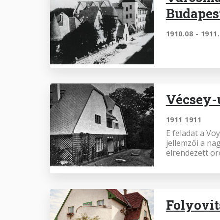
Budapes
1910.08 - 1911
Vécsey-
1911 1911
E feladat a Vo
jellemzői a na
elrendezett or
Folyovit