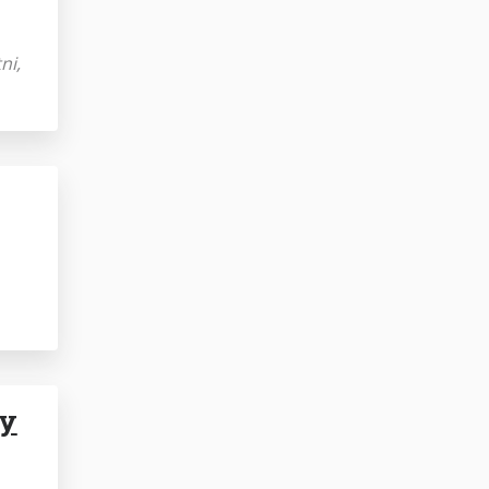
ni,
gy