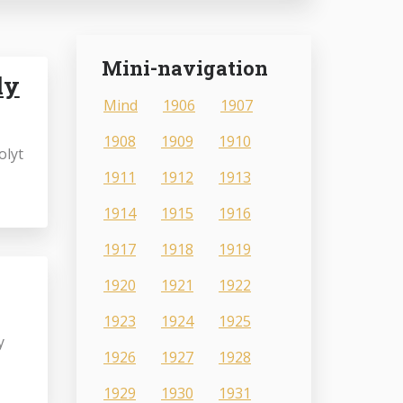
Mini-navigation
ly
Mind
1906
1907
1908
1909
1910
olyt
1911
1912
1913
1914
1915
1916
1917
1918
1919
1920
1921
1922
1923
1924
1925
y
1926
1927
1928
1929
1930
1931