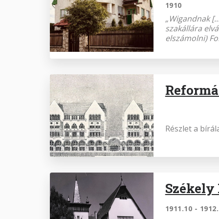
1910
„Wigandnak [..
szakállára elvá
elszámolni) Fol
Reformá
Részlet a bírál
Székely
1911.10 - 1912