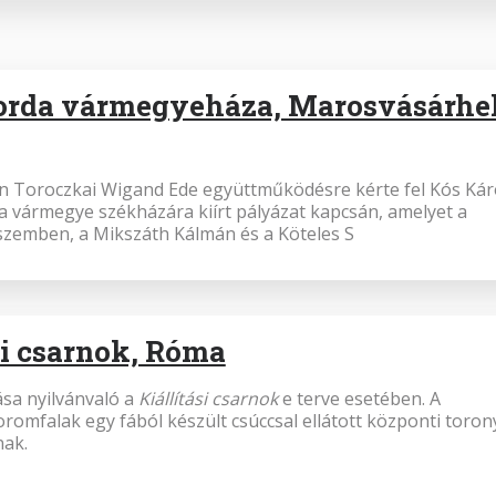
orda vármegyeháza, Marosvásárhe
an Toroczkai Wigand Ede együttműködésre kérte fel Kós Kár
 vármegye székházára kiírt pályázat kapcsán, amelyet a
szemben, a Mikszáth Kálmán és a Köteles S
si csarnok, Róma
sa nyilvánvaló a
Kiállítási csarnok
e terve esetében. A
romfalak egy fából készült csúccsal ellátott központi toron
nak.