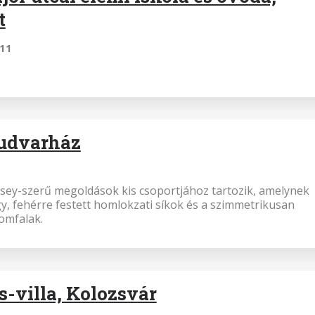
t
.11
udvarház
ysey-szerű megoldások kis csoportjához tartozik, amelynek
gy, fehérre festett homlokzati síkok és a szimmetrikusan
omfalak.
s-villa, Kolozsvár