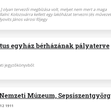
.] olyan tervezői megbízása volt, melyet nem mert a maga
llalni: Kolozsvárra kellett egy lakóházat tervezni (és művezet
yovits János városi főjegy
tus egyház bérházának pályaterve
ati jegyzőkönyvből:
 Nemzeti Múzeum, Sepsiszentgyör
.12 1911