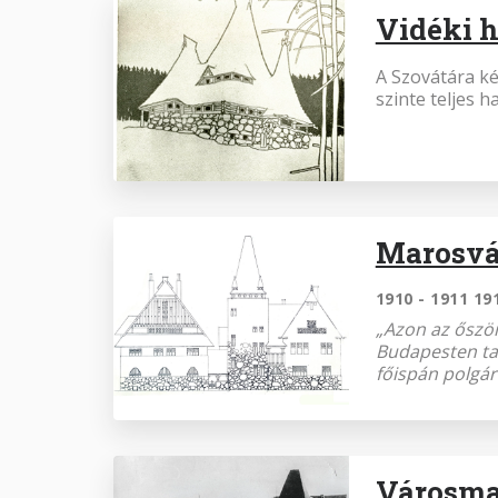
Vidéki 
A Szovátára ké
szinte teljes 
Marosvá
1910 - 1911 19
„Azon az őszön
Budapesten ta
főispán polgá
Városmaj