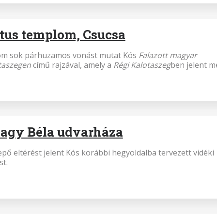
tus templom, Csucsa
lom sok párhuzamos vonást mutat Kós
Falazott magyar
taszegen
című rajzával, amely a
Régi Kalotaszeg
ben jelent m
Nagy Béla udvarháza
epő eltérést jelent Kós korábbi hegyoldalba tervezett vidéki
t.