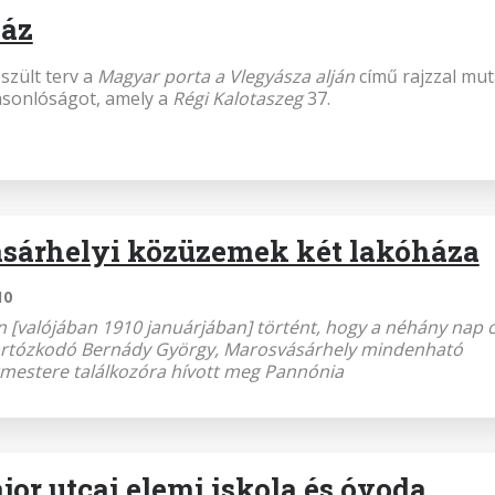
ház
szült terv a
Magyar porta a Vlegyásza alján
című rajzzal mut
hasonlóságot, amely a
Régi Kalotaszeg
37.
sárhelyi közüzemek két lakóháza
10
 [valójában 1910 januárjában] történt, hogy a néhány nap 
rtózkodó Bernády György, Marosvásárhely mindenható
rmestere találkozóra hívott meg Pannónia
or utcai elemi iskola és óvoda,