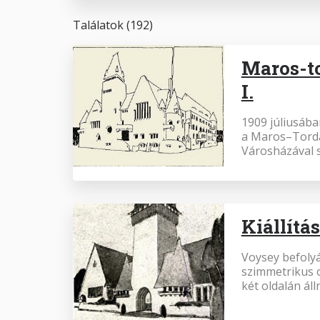
Találatok (192)
Maros-t
I.
1909 júliusáb
a Maros–Torda
Városházával 
Kiállítá
Voysey befolyá
szimmetrikus o
két oldalán áll