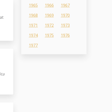
1965
1966
1967
1968
1969
1970
at
1971
1972
1973
1974
1975
1976
1977
óta