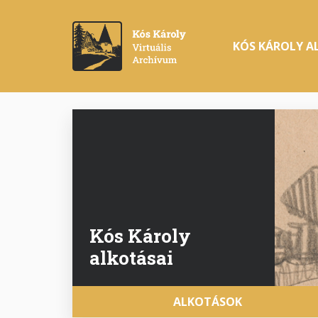
Ugrás
a
Main
tartalomra
KÓS KÁROLY A
navigation
Kós Károly
alkotásai
Fő
ALKOTÁSOK
navigáció