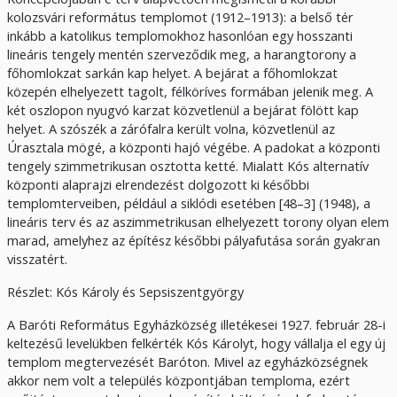
kolozsvári református templomot (1912–1913): a belső tér
inkább a katolikus templomokhoz hasonlóan egy hosszanti
lineáris tengely mentén szerveződik meg, a harangtorony a
főhomlokzat sarkán kap helyet. A bejárat a főhomlokzat
közepén elhelyezett tagolt, félköríves formában jelenik meg. A
két oszlopon nyugvó karzat közvetlenül a bejárat fölött kap
helyet. A szószék a zárófalra került volna, közvetlenül az
Úrasztala mögé, a központi hajó végébe. A padokat a központi
tengely szimmetrikusan osztotta ketté. Mialatt Kós alternatív
központi alaprajzi elrendezést dolgozott ki későbbi
templomterveiben, például a siklódi esetében [48–3] (1948), a
lineáris terv és az aszim­metrikusan elhelyezett torony olyan elem
marad, amelyhez az építész későbbi pályafutása során gyakran
visszatért.
Részlet: Kós Károly és Sepsiszentgyörgy
A Baróti Református Egyházközség illetékesei 1927. február 28-i
keltezésű levelükben felkérték Kós Károlyt, hogy vállalja el egy új
templom megtervezését Baróton. Mivel az egyházközségnek
akkor nem volt a település központjában temploma, ezért