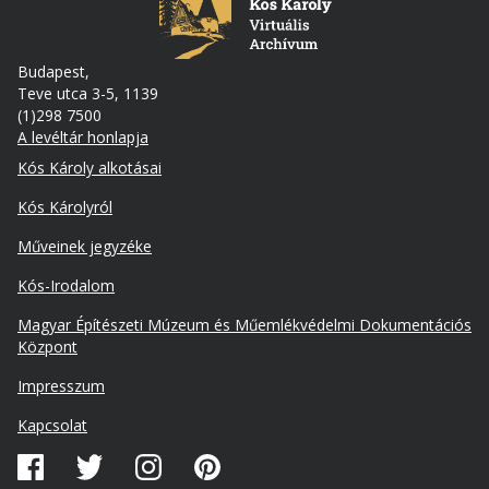
Budapest,
Teve utca 3-5, 1139
(1)298 7500
A levéltár honlapja
Footer
Kós Károly alkotásai
Kós Károlyról
Műveinek jegyzéke
Kós-Irodalom
Lábléc
Magyar Építészeti Múzeum és Műemlékvédelmi Dokumentációs
másodlagos
Központ
Impresszum
Kapcsolat
Közösségi
média