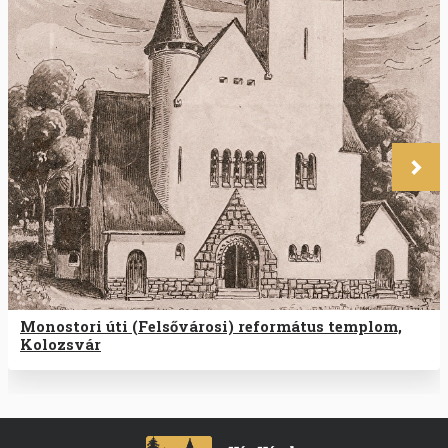
Köve
Monostori úti (Felsővárosi) református templom,
Kolozsvár