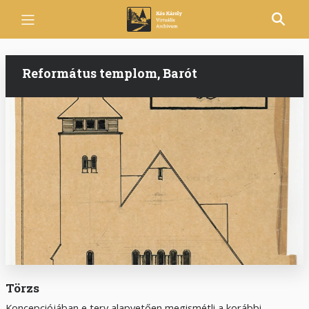
Ugrás
a
tartalomra
Református templom, Barót
Törzs
Koncepciójában e terv alapvetően megismétli a korábbi