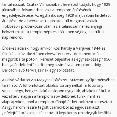
tartalmazzák. Csutak Vilmosnak írt leveléből tudjuk, hogy 1929
júniusában folyamatban volt a templom építésének
engedélyeztetése. Az egyházközség 1929 májusában hirdetett
árlejtést, de a beérkezett ajánlatok túl magasak voltak.
Többszöri próbálkozás után, az általánosan nehéz anyagi
helyzet miatt, a templomépítés 1931-ben végleg lekerült a
napirendről.
Érdekes adalék, hogy amikor Kós Károly a Varjúvár 1944-es
feldúlása következtében elveszített terv- dokumentációit
megpróbálta pótolni, kérését teljesítve az egyházközség 1956-
ban „ajándékként” küldte meg számára a templom addig
Baróton lévő tervrajzainak egy sorozatát.
Az első vázlatterv a Magyar Építészeti Múzeum gyűjteményében
található. A főhomlokzat oldalsó torony nélküli, a főtorony
sisakja négy, henger alakú oszlopon nyugszik, ablakok nélkül. A
vázlatterv alapján a templom rövidebbnek tűnik, mint az
alaprajzokon, ahol a templom főhajóját két boltozat keresztezi.
Az így három részre tagolt csarnokból az egyik szakaszt
„elfelejti” ábrázolni a kész távlati képeken is (mindegyik későbbi