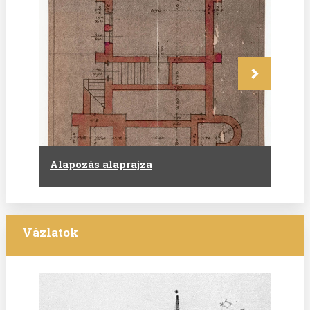
Következő
Alapozás alaprajza
Vázlatok