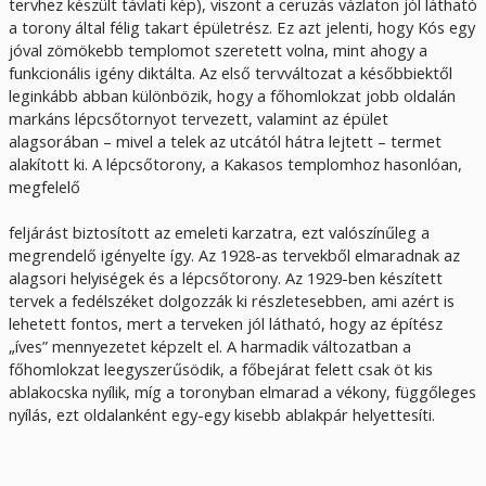
tervhez készült távlati kép), viszont a ceruzás vázlaton jól látható
a torony által félig takart épületrész. Ez azt jelenti, hogy Kós egy
jóval zömökebb templomot szeretett volna, mint ahogy a
funkcionális igény diktálta. Az első tervváltozat a későbbiektől
leginkább abban különbözik, hogy a főhomlokzat jobb oldalán
markáns lépcsőtornyot tervezett, valamint az épület
alagsorában – mivel a telek az utcától hátra lejtett – termet
alakított ki. A lépcsőtorony, a Kakasos templomhoz hasonlóan,
megfelelő
feljárást biztosított az emeleti karzatra, ezt valószínűleg a
megrendelő igényelte így. Az 1928-as tervekből elmaradnak az
alagsori helyiségek és a lépcsőtorony. Az 1929-ben készített
tervek a fedélszéket dolgozzák ki részletesebben, ami azért is
lehetett fontos, mert a terveken jól látható, hogy az építész
„íves” mennyezetet képzelt el. A harmadik változatban a
főhomlokzat leegyszerűsödik, a főbejárat felett csak öt kis
ablakocska nyílik, míg a toronyban elmarad a vékony, függőleges
nyílás, ezt oldalanként egy-egy kisebb ablakpár helyettesíti.