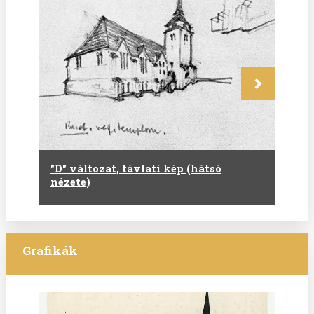
Következő
"D" változat, távlati kép (hátsó
nézete)
Grafikák