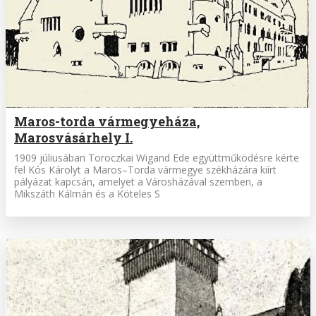
Maros-torda vármegyeháza,
Marosvásárhely I.
1909 júliusában Toroczkai Wigand Ede együttműködésre kérte
fel Kós Károlyt a Maros–Torda vármegye székházára kiírt
pályázat kapcsán, amelyet a Városházával szemben, a
Mikszáth Kálmán és a Köteles S