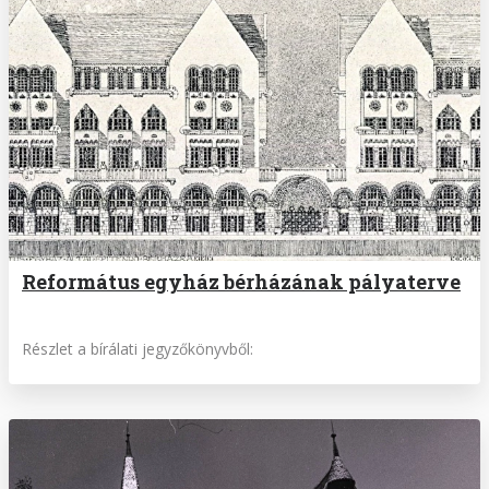
Református egyház bérházának pályaterve
Részlet a bírálati jegyzőkönyvből: