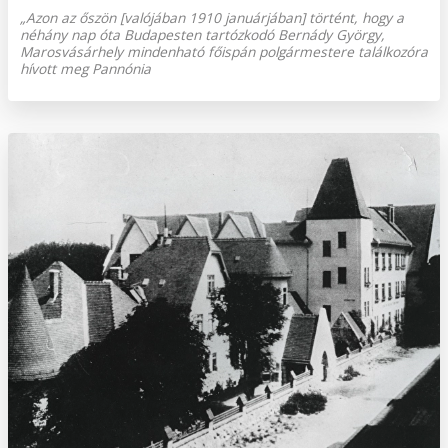
„Azon az őszön [valójában 1910 januárjában] történt, hogy a
néhány nap óta Budapesten tartózkodó Bernády György,
Marosvásárhely mindenható főispán polgármestere találkozóra
hívott meg Pannónia