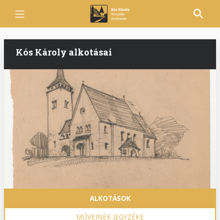
Ugrás
a
tartalomra
Kós Károly alkotásai
Fő
ALKOTÁSOK
navigáció
MŰVEINEK JEGYZÉKE