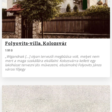
Folyovits-villa, Kolozsvár
1910
„Wigandnak [...] olyan tervezői megbízása volt, melyet nem
mert a maga szakállára elvállalni: Kolozsvárra kellett egy
lakóházat tervezni (és művezetni, elszámolni) Folyovits János
városi főjegy