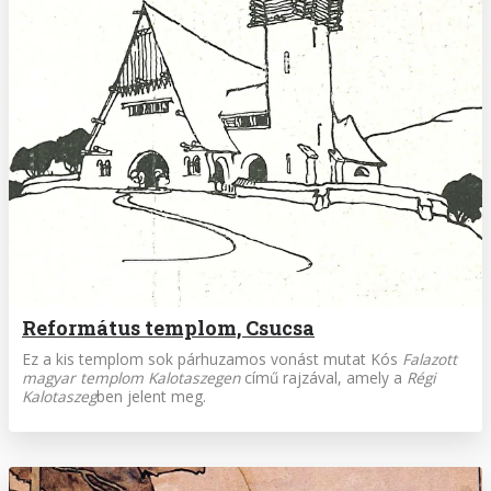
Református templom, Csucsa
Ez a kis templom sok párhuzamos vonást mutat Kós
Falazott
magyar templom Kalotaszegen
című rajzával, amely a
Régi
Kalotaszeg
ben jelent meg.