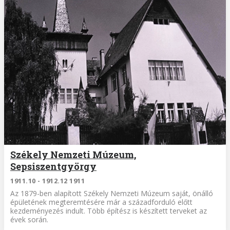
Székely Nemzeti Múzeum,
Sepsiszentgyörgy
1911.10 - 1912.12 1911
Az 1879-ben alapított Székely Nemzeti Múzeum saját, önálló
épületének megteremtésére már a századforduló előtt
kezdeményezés indult. Több építész is készített terveket az
évek során.